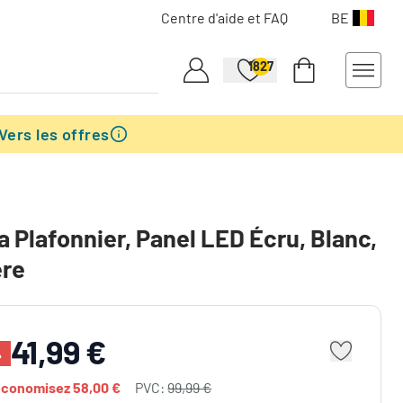
Centre d'aide et FAQ
BE
1827
Vers les offres
 Plafonnier, Panel LED Écru, Blanc,
ère
41,99 €
%
économisez
58,00 €
PVC:
99,99 €