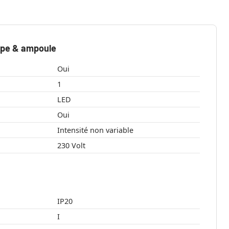
mpe & ampoule
Oui
1
LED
Oui
Intensité non variable
230 Volt
IP20
I