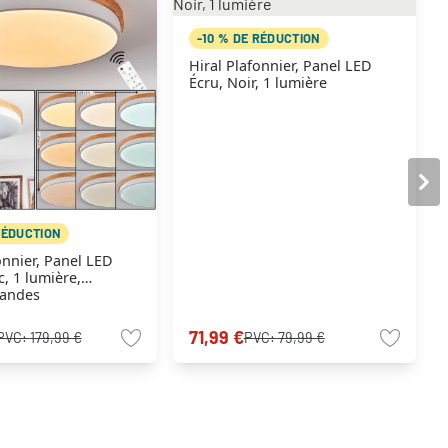
-10 % DE RÉDUCTION
Hiral Plafonnier, Panel LED
Écru, Noir, 1 lumière
RÉDUCTION
onnier, Panel LED
c, 1 lumière,
andes
71,99 €
PVC:
179,99 €
PVC:
79,99 €