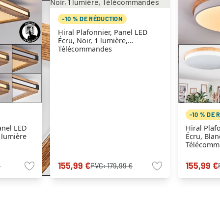
-10 % DE RÉDUCTION
Hiral Plafonnier, Panel LED
Écru, Noir, 1 lumière,
Télécommandes
-10 % DE 
anel LED
Hiral Plaf
1 lumière
Écru, Blan
Télécomm
155,99 €
155,99 €
€
PVC:
179,99 €