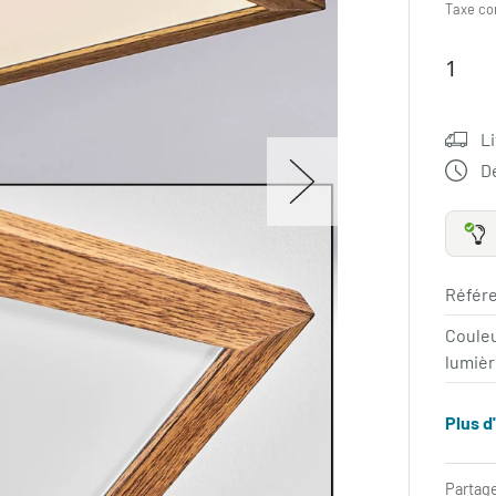
Taxe co
Li
Dé
Référe
Coule
lumièr
Plus d
Partage