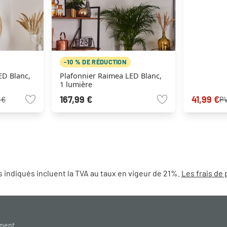
-10 % DE RÉDUCTION
ED Blanc,
Plafonnier Raimea LED Blanc,
1 lumière
167,99 €
41,99 €
 €
P
 indiqués incluent la TVA au taux en vigeur de 21%.
Les frais de 
ement