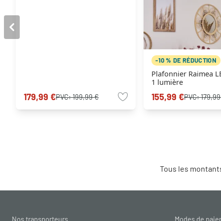
-10 % DE RÉDUCTION
Plafonnier Raimea L
1 lumière
179,99 €
155,99 €
PVC:
199,99 €
PVC:
179,99
Tous les montants
Nos transporteurs
Modes de pai