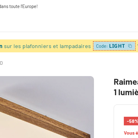
dans toute l'Europe!
on
sur les plafonniers et lampadaires
LIGHT
Code:
ED
Raimea
1 lumi
-58
Vous 