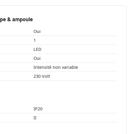
mpe & ampoule
Oui
1
LED
Oui
Intensité non variable
230 Volt
IP20
II