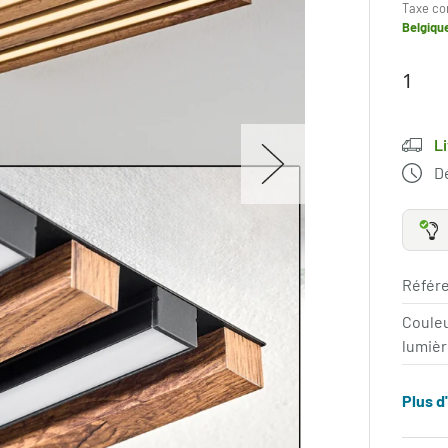
Taxe co
Belgiqu
L
Dé
Référe
Coule
lumièr
Plus d