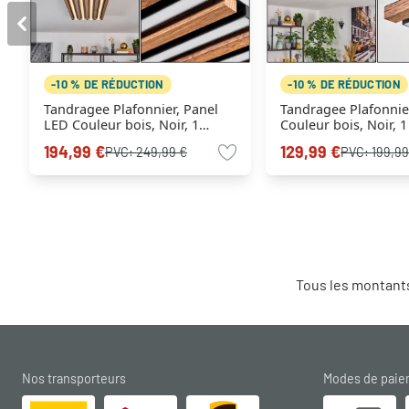
-10 % DE RÉDUCTION
-10 % DE RÉDUCTION
Tandragee Plafonnier, Panel
Tandragee Plafonni
LED Couleur bois, Noir, 1
Couleur bois, Noir, 
lumière
194,99 €
129,99 €
PVC:
249,99 €
PVC:
199,99
Tous les montants
Nos transporteurs
Modes de pai