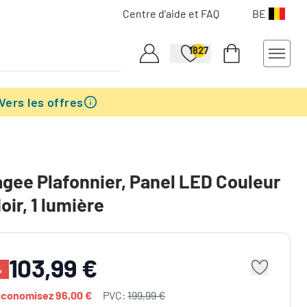
Centre d'aide et FAQ
BE
1827
Vers les offres
gee Plafonnier, Panel LED Couleur
oir, 1 lumière
103,99 €
%
économisez
96,00 €
PVC:
199,99 €