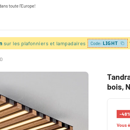
dans toute l'Europe!
on
sur les plafonniers et lampadaires
LIGHT
Code:
ED
Tandra
bois, N
-48
Vous 