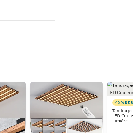
-10 % DE 
Tandragee
LED Couleu
lumière