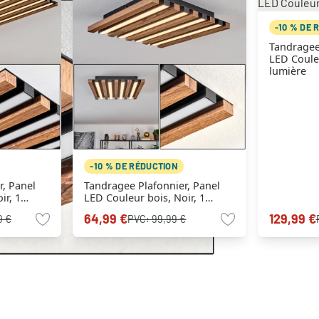
-10 % DE 
Tandragee
LED Couleu
lumière
-10 % DE RÉDUCTION
r, Panel
Tandragee Plafonnier, Panel
ir, 1
LED Couleur bois, Noir, 1
lumière
64,99 €
129,99 €
9 €
PVC:
99,99 €