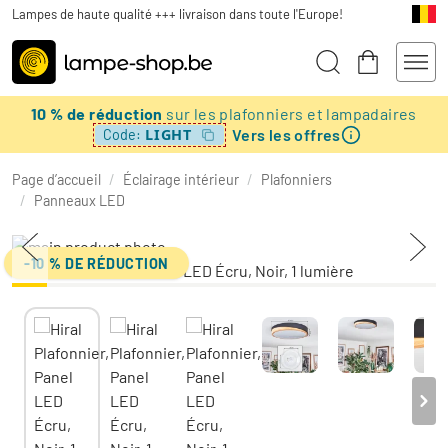
Lampes de haute qualité +++ livraison dans toute l'Europe!
10 % de réduction
sur les plafonniers et lampadaires
Vers les offres
LIGHT
Code:
Page d’accueil
/
Éclairage intérieur
/
Plafonniers
/
Panneaux LED
-10 % DE RÉDUCTION