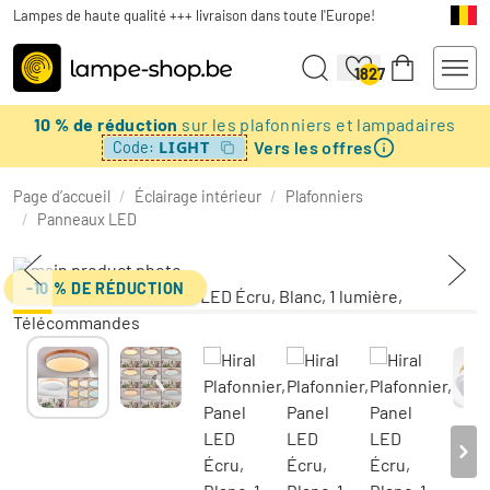
Lampes de haute qualité +++ livraison dans toute l'Europe!
1827
10 % de réduction
sur les plafonniers et lampadaires
Vers les offres
LIGHT
Code:
Page d’accueil
/
Éclairage intérieur
/
Plafonniers
/
Panneaux LED
-10 % DE RÉDUCTION