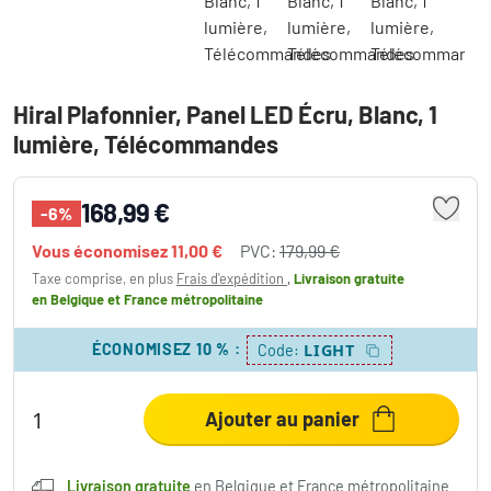
Hiral Plafonnier, Panel LED Écru, Blanc, 1
lumière, Télécommandes
168,99 €
-6%
Vous économisez
11,00 €
PVC:
179,99 €
Taxe comprise, en plus
Frais d'expédition
,
Livraison gratuite
en Belgique et France métropolitaine
ÉCONOMISEZ 10 %
:
LIGHT
Code:
Ajouter au panier
Livraison gratuite
en Belgique et France métropolitaine