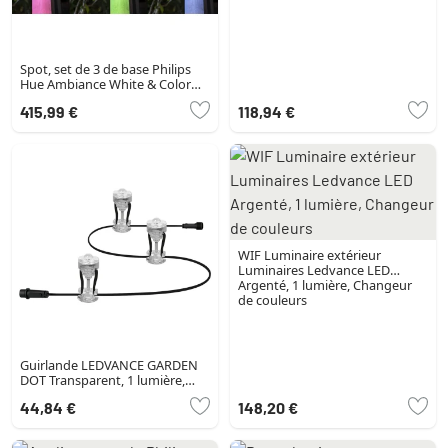
Spot, set de 3 de base Philips
Hue Ambiance White & Color
WACA Lily LED Noir, 1 lumière,
415,99 €
118,94 €
Changeur de couleurs
WIF Luminaire extérieur
Luminaires Ledvance LED
Argenté, 1 lumière, Changeur
de couleurs
Guirlande LEDVANCE GARDEN
DOT Transparent, 1 lumière,
Changeur de couleurs
44,84 €
148,20 €