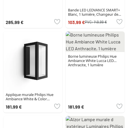
Bande LED LEDVANCE SMART+
Blanc, 1 lumière, Changeur de
couleurs
285,99 €
103,99 €
PVC:
149,99 €
Borne lumineuse Philips Hue
Ambiance White Lucca LED
Anthracite, 1 lumière
Applique murale Philips Hue
Ambiance White & Color
Impress LED Noir, 1 lumière,
181,99 €
181,99 €
Changeur de couleurs