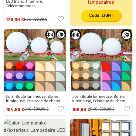
LED Blanc, 1 lumière,
lampadaires
Télécommandes
Code: LIGHT
129,99 €
PVC:
169,99 €
Ilorn Boule lumineuse, Borne
Ilorn Boule lumineuse, Borne
lumineuse, Eclairage de chemin
lumineuse, Eclairage de chemin
LED Blanc, 3 lumières,
LED Blanc, 2 lumières,
194,99 €
168,99 €
PVC:
399,99 €
PVC:
289,99 €
Télécommandes
Télécommandes