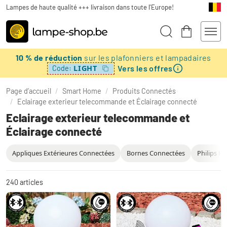
Lampes de haute qualité +++ livraison dans toute l'Europe!
10 % de réduction
sur les plafonniers et lampadaires
Vers les offres
LIGHT
Code:
Page d’accueil
/
Smart Home
/
Produits Connectés
/
Eclairage exterieur telecommande et Éclairage connecté
Eclairage exterieur telecommande et
Éclairage connecté
Appliques Extérieures Connectées
Bornes Connectées
Philips H
240
articles