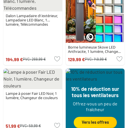
Dalon Lampadaire d\'extérieur,
Lampadaire LED Blanc, 1
lumière, Télécommandes
Borne lumineuse Skove LED
Anthracite, 1 lumière, Changeur
de couleurs
194,99 €
129,99 €
PVC:
269,99 €
PVC:
149,99 €
10% de réduction sur
Lampe à poser Fair LED Noir, 1
tous les ventilateurs
lumière, Changeur de couleurs
Offrez-vous un peu de
fraîcheur
Vers les offres
51,99 €
PVC:
59,99 €