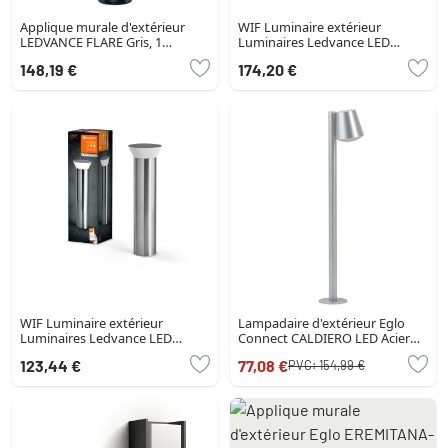
Applique murale d'extérieur
WIF Luminaire extérieur
LEDVANCE FLARE Gris, 1
Luminaires Ledvance LED
lumière, Changeur de couleurs
Couleur bois, 1 lumière,
148,19 €
174,20 €
Changeur de couleurs
WIF Luminaire extérieur
Lampadaire d'extérieur Eglo
Luminaires Ledvance LED
Connect CALDIERO LED Acier
Argenté, 1 lumière, Changeur
inoxydable, 1 lumière
123,44 €
77,08 €
PVC:
154,99 €
de couleurs