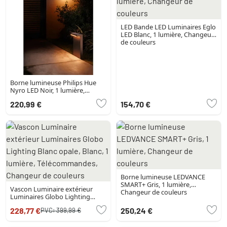
LED Bande LED Luminaires Eglo
LED Blanc, 1 lumière, Changeur
de couleurs
Borne lumineuse Philips Hue
Nyro LED Noir, 1 lumière,
Changeur de couleurs
220,99 €
154,70 €
Borne lumineuse LEDVANCE
SMART+ Gris, 1 lumière,
Vascon Luminaire extérieur
Changeur de couleurs
Luminaires Globo Lighting
Blanc opale, Blanc, 1 lumière,
228,77 €
250,24 €
PVC:
399,99 €
Télécommandes, Changeur de
couleurs