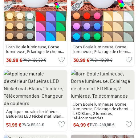
Ilorn Boule lumineuse, Borne
Ilorn Boule lumineuse, Borne
lumineuse, Eclairage de chemin
lumineuse, Eclairage de chemin
LED Blanc, 1 lumière,
LED Blanc, 1 lumière,
38,99 €
38,99 €
PVC:
129,99 €
PVC:
119,99 €
Télécommandes
Télécommandes
Ilorn Boule lumineuse, Borne
lumineuse, Eclairage de chemin
Applique murale d'extérieur
LED Blanc, 2 lumières,
Bafueiras LED Nickel mat, Blanc,
Télécommandes
1 lumière, Télécommandes,
51,99 €
64,99 €
PVC:
99,99 €
PVC:
249,99 €
Changeur de couleurs