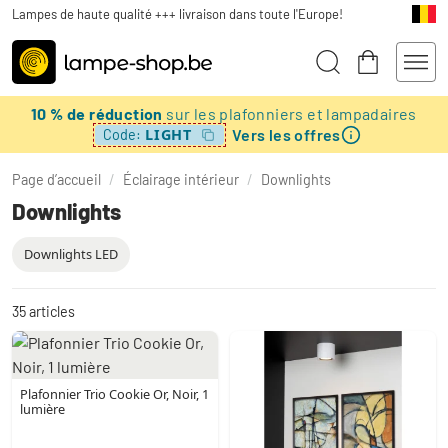
Lampes de haute qualité +++ livraison dans toute l'Europe!
10 % de réduction
sur les plafonniers et lampadaires
Vers les offres
LIGHT
Code:
Page d’accueil
/
Éclairage intérieur
/
Downlights
Downlights
Downlights LED
35
articles
Plafonnier Trio Cookie Or, Noir, 1
lumière