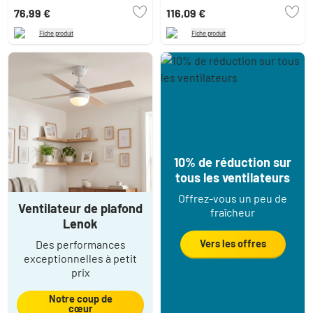
76,99 €
116,09 €
Fiche produit
Fiche produit
10% de réduction sur
tous les ventilateurs
Offrez-vous un peu de
Ventilateur de plafond
fraîcheur
Lenok
Des performances
Vers les offres
exceptionnelles à petit
prix
Notre coup de
cœur