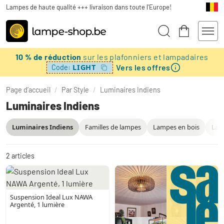
Lampes de haute qualité +++ livraison dans toute l'Europe!
10 % de réduction
sur les plafonniers et lampadaires
Vers les offres
LIGHT
Code:
Page d’accueil
/
Par Style
/
Luminaires Indiens
Luminaires Indiens
Luminaires Indiens
Familles de lampes
Lampes en bois
Lam
2
articles
Suspension Ideal Lux NAWA
Argenté, 1 lumière