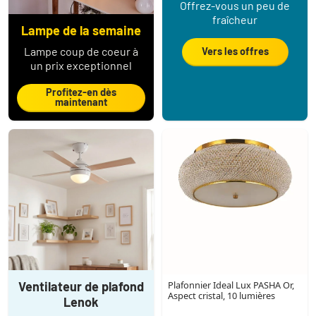
Offrez-vous un peu de
fraîcheur
Lampe de la semaine
Lampe coup de coeur à
Vers les offres
un prix exceptionnel
Profitez-en dès
maintenant
Ventilateur de plafond
Plafonnier Ideal Lux PASHA Or,
Aspect cristal, 10 lumières
Lenok