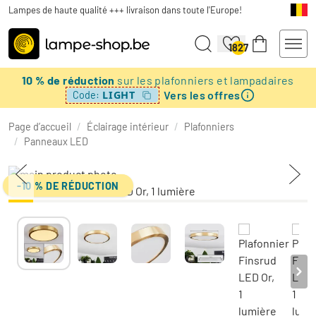
Lampes de haute qualité +++ livraison dans toute l'Europe!
1827
10 % de réduction
sur les plafonniers et lampadaires
Vers les offres
LIGHT
Code:
Page d’accueil
/
Éclairage intérieur
/
Plafonniers
/
Panneaux LED
-10 % DE RÉDUCTION