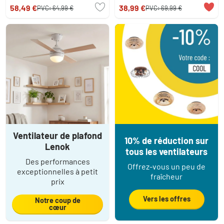
58,49 €
38,99 €
PVC:
64,99 €
PVC:
69,99 €
Ventilateur de plafond
10% de réduction sur
Lenok
tous les ventilateurs
Des performances
Offrez-vous un peu de
exceptionnelles à petit
fraîcheur
prix
Vers les offres
Notre coup de
cœur