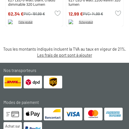
E27 LED 6 Watt blanc chaud
E27 LED 6 watt 2200 kelvin 320
dimmable 320 Lumen
lumen
62,34 €
12,99 €
PVC:
191,99 €
PVC:
14,99 €
Fiche produit
Fiche produit
Tous les montants indiqués incluent la TVA au taux en vigeur de 21%.
Les frais de port sont à ajouter
Nos transporteurs
Modes de paiement
Achat sur