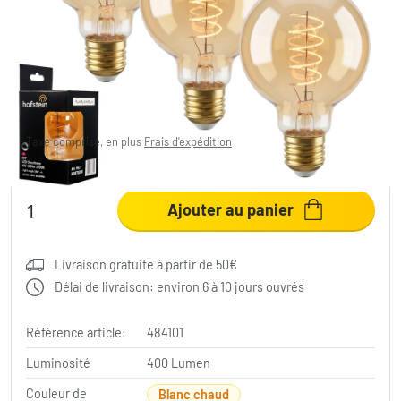
6 Watt blanc chaud 400 Lumen
31,46 €
-56%
Vous économisez
41,53 €
PVC:
72,99 €
Taxe comprise, en plus
Frais d'expédition
Fiche produit
Ajouter au panier
Livraison gratuite à partir de 50€
Délai de livraison: environ 6 à 10 jours ouvrés
Référence article:
484101
Luminosité
400 Lumen
Couleur de
Blanc chaud