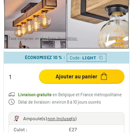
lumières
119,99 €
-20%
Vous économisez
30,00 €
PVC:
149,99 €
Taxe comprise, en plus
Frais d'expédition
,
Livraison gratuite
en Belgique et France métropolitaine
ÉCONOMISEZ 10 %
:
LIGHT
Code:
Ajouter au panier
Livraison gratuite
en Belgique et France métropolitaine
Délai de livraison: environ 6 à 10 jours ouvrés
Ampoule(s)
non incluse(s)
Culot :
E27