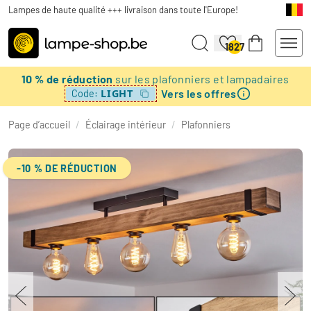
Lampes de haute qualité +++ livraison dans toute l'Europe!
1827
10 % de réduction
sur les plafonniers et lampadaires
Vers les offres
LIGHT
Code:
Page d’accueil
/
Éclairage intérieur
/
Plafonniers
-10 % DE RÉDUCTION