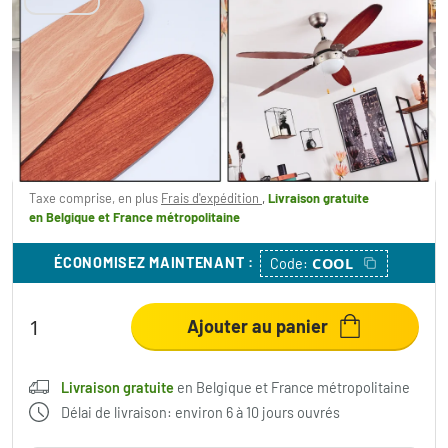
Ventilateur de plafond Gyllan Nickel mat, 1
lumière
129,99 €
-48%
Vous économisez
120,00 €
PVC:
249,99 €
Taxe comprise, en plus
Frais d'expédition
,
Livraison gratuite
en Belgique et France métropolitaine
ÉCONOMISEZ MAINTENANT
:
COOL
Code:
Ajouter au panier
Livraison gratuite
en Belgique et France métropolitaine
Délai de livraison: environ 6 à 10 jours ouvrés