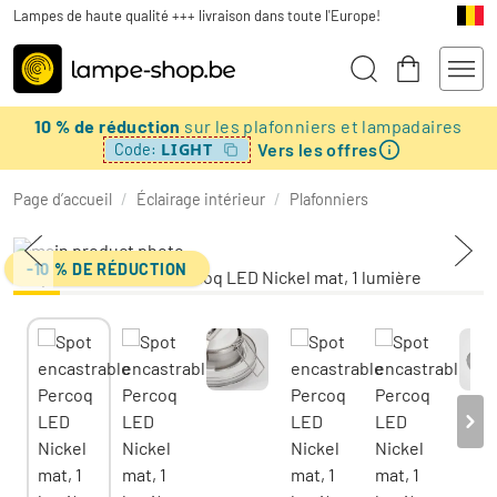
Lampes de haute qualité +++ livraison dans toute l'Europe!
10 % de réduction
sur les plafonniers et lampadaires
Vers les offres
LIGHT
Code:
Page d’accueil
/
Éclairage intérieur
/
Plafonniers
-10 % DE RÉDUCTION