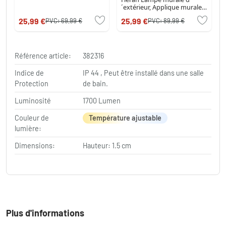
´extérieur, Applique murale
LED Blanc, 1 lumière,
25,99 €
25,99 €
PVC:
69,99 €
PVC:
89,99 €
Détecteur de mouvement
Référence article:
382316
Indice de
IP 44 , Peut être installé dans une salle
Protection
de bain.
Luminosité
1700 Lumen
Couleur de
Température ajustable
lumière:
Dimensions:
Hauteur: 1.5 cm
Plus d'informations