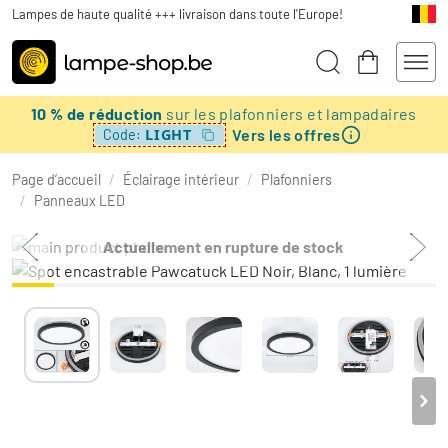
Lampes de haute qualité +++ livraison dans toute l'Europe!
10 % de réduction
sur les plafonniers et lampadaires
Vers les offres
LIGHT
Code:
Page d’accueil
/
Éclairage intérieur
/
Plafonniers
/
Panneaux LED
Actuellement en rupture de stock