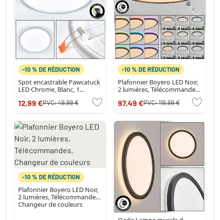
-10 % DE RÉDUCTION
-10 % DE RÉDUCTION
Spot encastrable Pawcatuck
Plafonnier Boyero LED Noir,
LED Chrome, Blanc, 1
2 lumières, Télécommandes,
lumière
Changeur de couleurs
12,99 €
97,49 €
PVC:
49,99 €
PVC:
119,99 €
-10 % DE RÉDUCTION
Plafonnier Boyero LED Noir,
2 lumières, Télécommandes,
Changeur de couleurs
Qadir Lampe murale d