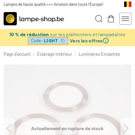
Lampes de haute qualité +++ livraison dans toute l'Europe!
10 % de réduction
sur les plafonniers et lampadaires
Vers les offres
LIGHT
Code:
Page d’accueil
/
Éclairage intérieur
/
Luminaires Encastrés
Actuellement en rupture de stock