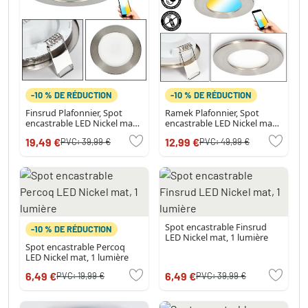
-10 % DE RÉDUCTION
-10 % DE RÉDUCTION
Finsrud Plafonnier, Spot
Ramek Plafonnier, Spot
encastrable LED Nickel mat,
encastrable LED Nickel mat,
3 lumières
3 lumières
19,49 €
12,99 €
PVC:
39,99 €
PVC:
49,99 €
Spot encastrable Finsrud
-10 % DE RÉDUCTION
LED Nickel mat, 1 lumière
Spot encastrable Percoq
LED Nickel mat, 1 lumière
6,49 €
6,49 €
PVC:
19,99 €
PVC:
39,99 €