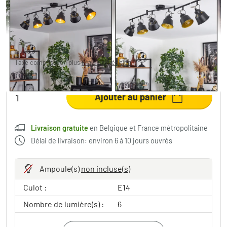
116,99 €
-22%
Vous économisez
33,00 €
PVC:
149,99 €
Taxe comprise, en plus
Frais d'expédition
,
Livraison gratuite
en Belgique et France métropolitaine
Ajouter au panier
Livraison gratuite
en Belgique et France métropolitaine
Délai de livraison: environ 6 à 10 jours ouvrés
Ampoule(s)
non incluse(s)
Culot :
E14
Nombre de lumière(s) :
6