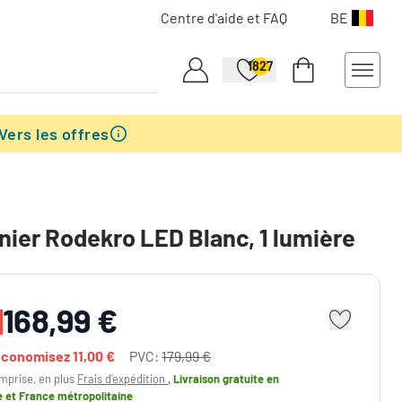
Centre d'aide et FAQ
BE
1827
Vers les offres
nier Rodekro LED Blanc, 1 lumière
168,99 €
économisez
11,00 €
PVC:
179,99 €
mprise, en plus
Frais d'expédition
,
Livraison gratuite
en
e et France métropolitaine