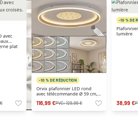
-10 % DE 
Plafonnie
lumière
D avec
eaux
erne plat
-10 % DE RÉDUCTION
Orvix plafonnier LED rond
avec télécommande Ø 59 cm,
luminaire de plafond moderne
116,99 €
38,99 €
 €
PVC:
129,99 €
P
plat