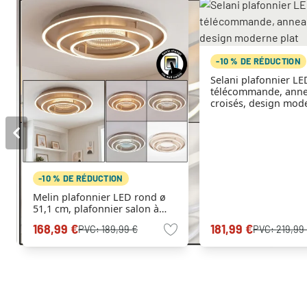
-10 % DE RÉDUCTION
Selani plafonnier LE
télécommande, ann
croisés, design mod
-10 % DE RÉDUCTION
Melin plafonnier LED rond ø
51,1 cm, plafonnier salon à
anneaux lumineux
168,99 €
181,99 €
PVC:
189,99 €
PVC:
219,99