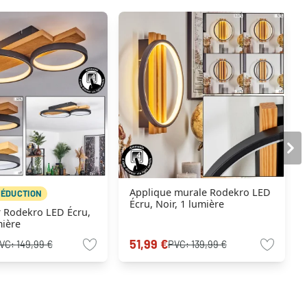
Applique murale Rodekro LED
RÉDUCTION
Écru, Noir, 1 lumière
r Rodekro LED Écru,
mière
51,99 €
VC:
149,99 €
PVC:
139,99 €