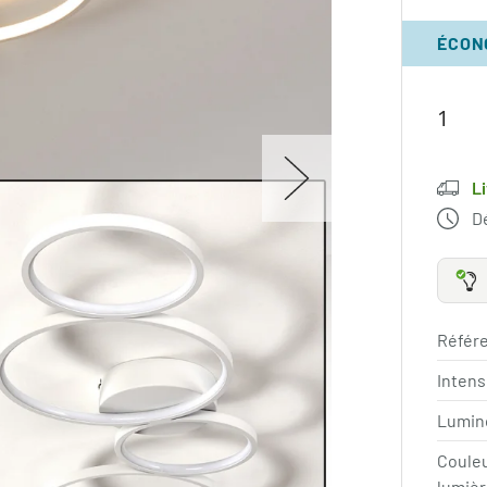
ÉCON
L
Dé
Référe
Intens
Lumin
Coule
lumièr