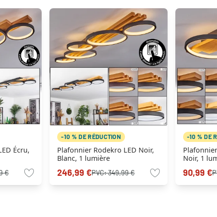
-10 % DE RÉDUCTION
-10 % DE 
LED Écru,
Plafonnier Rodekro LED Noir,
Plafonnie
Blanc, 1 lumière
Noir, 1 lu
246,99 €
90,99 €
9 €
PVC:
349,99 €
P