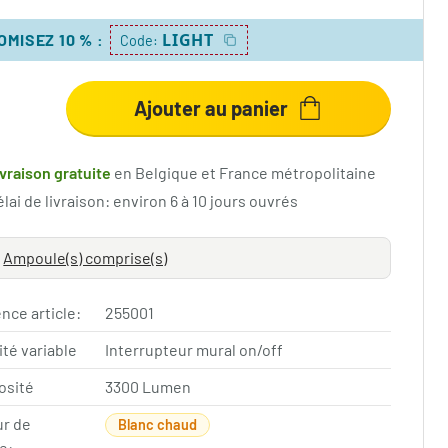
LIGHT
OMISEZ 10 %
:
Code:
Ajouter au panier
ivraison gratuite
en Belgique et France métropolitaine
lai de livraison: environ 6 à 10 jours ouvrés
Ampoule(s) comprise(s)
nce article:
255001
ité variable
Interrupteur mural on/off
osité
3300 Lumen
ur de
Blanc chaud
e: