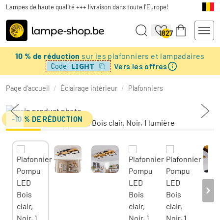
Lampes de haute qualité +++ livraison dans toute l'Europe!
1827
10 % de réduction
sur les plafonniers et lampadaires
Vers les offres
LIGHT
Code:
Page d’accueil
/
Éclairage intérieur
/
Plafonniers
-10 % DE RÉDUCTION