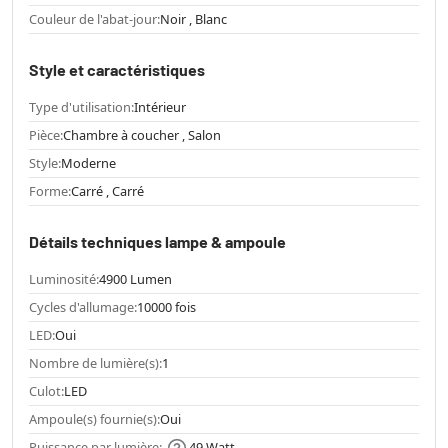
Couleur de l'abat-jour:
Noir , Blanc
Style et caractéristiques
Type d'utilisation:
Intérieur
Pièce:
Chambre à coucher , Salon
Style:
Moderne
Forme:
Carré , Carré
Détails techniques lampe & ampoule
Luminosité:
4900 Lumen
Cycles d'allumage:
10000 fois
LED:
Oui
Nombre de lumière(s):
1
Culot:
LED
Ampoule(s) fournie(s):
Oui
Puissance par lumière:
49 Watt