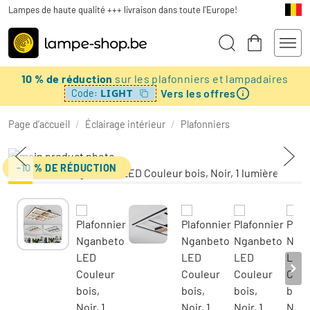
Lampes de haute qualité +++ livraison dans toute l'Europe!
10 % de réduction
sur les plafonniers et lampadaires
Vers les offres
LIGHT
Code:
Page d’accueil
/
Éclairage intérieur
/
Plafonniers
-10 % DE RÉDUCTION