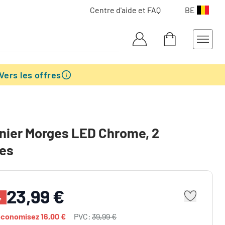
Centre d'aide et FAQ
BE
Vers les offres
nier Morges LED Chrome, 2
res
23,99 €
%
économisez
16,00 €
PVC:
39,99 €