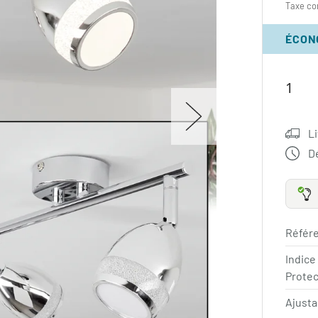
Taxe co
ÉCON
Li
Dé
Référe
Indice
Protec
Ajust