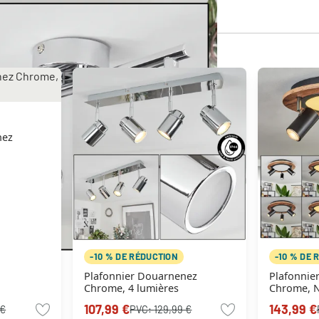
-10 % DE RÉDUCTION
-10 % DE 
Plafonnier Douarnenez
Plafonnier Sequeira Bru
Chrome, 4 lumières
Chrome, No
lumières
107,99 €
143,99 €
 €
PVC:
129,99 €