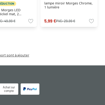
lampe miroir Morges Chrome,
RÉDUCTION
1 lumière
r Morges LED
ickel mat, 2
5,99 €
VC:
49,99 €
PVC:
29,99 €
port sont à ajouter
Achat sur
compte