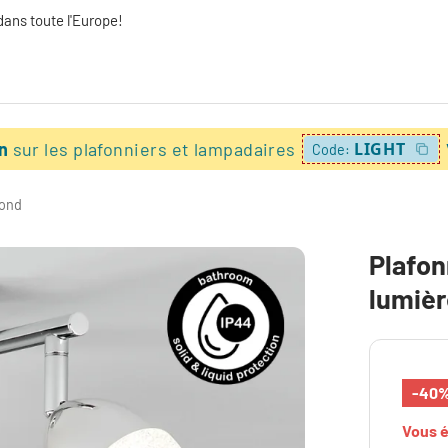
dans toute l'Europe!
on
sur les plafonniers et lampadaires
LIGHT
Code:
fond
Plafon
lumiè
-40
Vous 