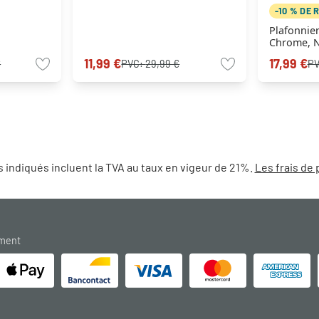
-10 % DE 
Plafonnie
Chrome, N
lumières
11,99 €
17,99 €
€
PVC:
29,99 €
P
 indiqués incluent la TVA au taux en vigeur de 21%.
Les frais de 
ement