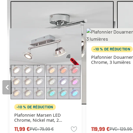
Autres produits similaires
-10 % DE RÉDUCTION
Plafonnier Douarnenez
Chrome, 3 lumières
-10 % DE RÉDUCTION
Plafonnier Marsen LED
Chrome, Nickel mat, 2
lumières, Télécommandes,
11,99 €
119,99 €
PVC:
79,99 €
PVC:
129,99
Changeur de couleurs