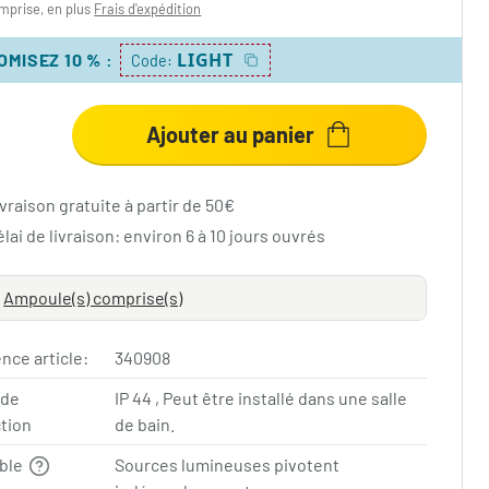
mprise, en plus
Frais d'expédition
LIGHT
OMISEZ 10 %
:
Code:
Ajouter au panier
vraison gratuite à partir de 50€
lai de livraison: environ 6 à 10 jours ouvrés
Ampoule(s) comprise(s)
nce article:
340908
 de
IP 44 , Peut être installé dans une salle
tion
de bain.
able
Sources lumineuses pivotent