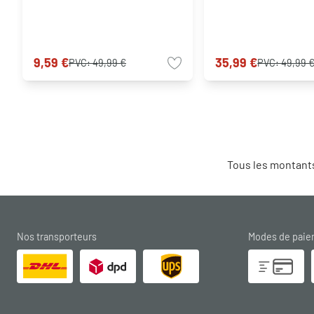
9,59 €
35,99 €
PVC:
49,99 €
PVC:
49,99 
Tous les montants
Nos transporteurs
Modes de pai