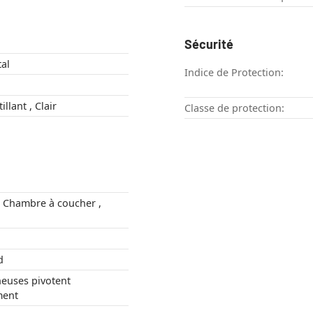
Sécurité
al
Indice de Protection:
Chrome , Scintillant , Clair
Classe de protection:
nd
euses pivotent
ent