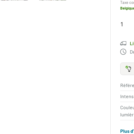
Taxe co
Belgiqu
L
Dé
Référe
Intens
Coule
lumièr
Plus d