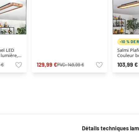
-10 % DE 
nel LED
Salmi Plaf
 lumière,
Couleur bo
129,99 €
103,99 €
 €
PVC:
149,99 €
Détails techniques la