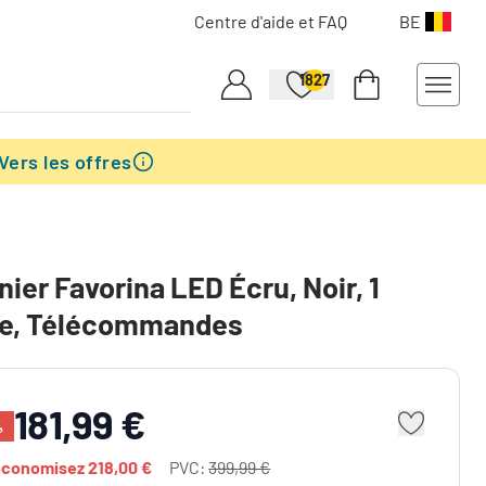
Centre d'aide et FAQ
BE
1827
Vers les offres
nier Favorina LED Écru, Noir, 1
re, Télécommandes
181,99 €
%
économisez
218,00 €
PVC:
399,99 €