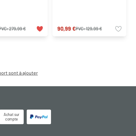
90,99 €
PVC:
279,99 €
PVC:
129,99 €
port sont à ajouter
Achat sur
compte