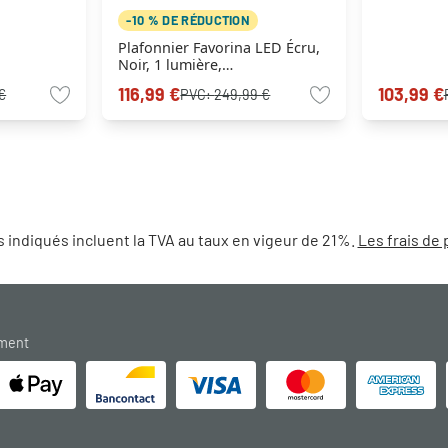
-10 % DE RÉDUCTION
Plafonnier Favorina LED Écru,
Noir, 1 lumière,
Télécommandes
116,99 €
103,99 €
€
PVC:
249,99 €
 indiqués incluent la TVA au taux en vigeur de 21%.
Les frais de 
ement