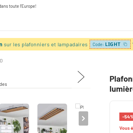
dans toute l'Europe!
on
sur les plafonniers et lampadaires
LIGHT
Code:
ED
Plafon
lumiè
-54
Vous 