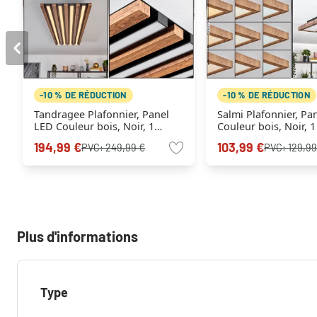
-10 % DE RÉDUCTION
-10 % DE RÉDUCTION
Tandragee Plafonnier, Panel
Salmi Plafonnier, Pa
LED Couleur bois, Noir, 1
Couleur bois, Noir, 1
lumière
Télécommandes
194,99 €
103,99 €
PVC:
249,99 €
PVC:
129,99
Plus d'informations
Type