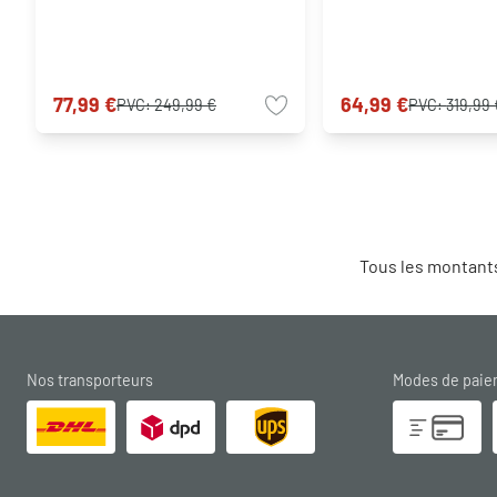
77,99 €
64,99 €
PVC:
249,99 €
PVC:
319,99 
Tous les montants
Nos transporteurs
Modes de pai