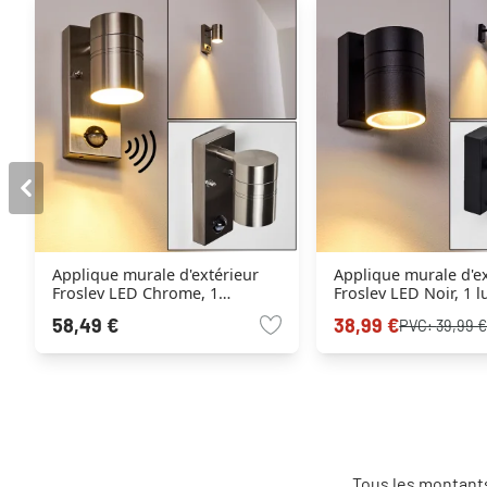
Applique murale d'extérieur
Applique murale d'ex
Froslev LED Chrome, 1
Froslev LED Noir, 1 
lumière, Détecteur de
58,49 €
38,99 €
PVC:
39,99 
mouvement
Tous les montants