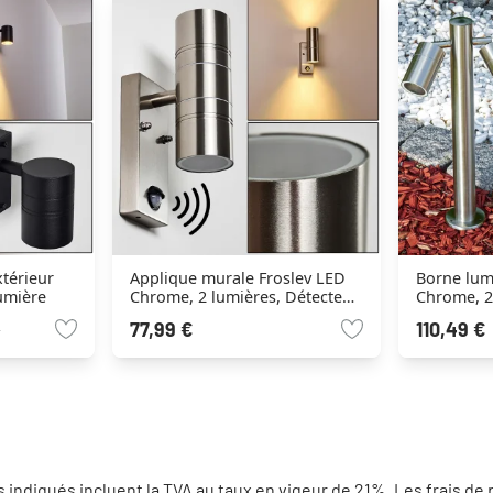
térieur
Applique murale Froslev LED
Borne lum
lumière
Chrome, 2 lumières, Détecteur
Chrome, 2
de mouvement
77,99 €
110,49 €
€
 indiqués incluent la TVA au taux en vigeur de 21%.
Les frais de 