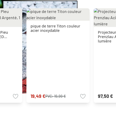
pique de terre Titon couleur
acier inoxydable
 Pieu
Projecteu
LED
Prenzlau A
lumière
19,49 €
97,50 €
PVC:
19,99 €