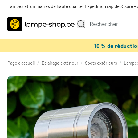
Lampes et luminaires de haute qualité. Expédition rapide & sûre - 
10 % de réducti
Page d’accueil
/
Éclairage extérieur
/
Spots extérieurs
/
Lampes