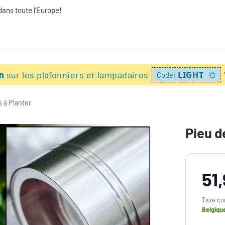
dans toute l'Europe!
on
sur les plafonniers et lampadaires
LIGHT
Code:
 à Planter
Pieu d
51
Taxe co
Belgiqu