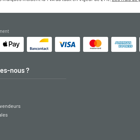
ement
es-nous ?
vendeurs
ales