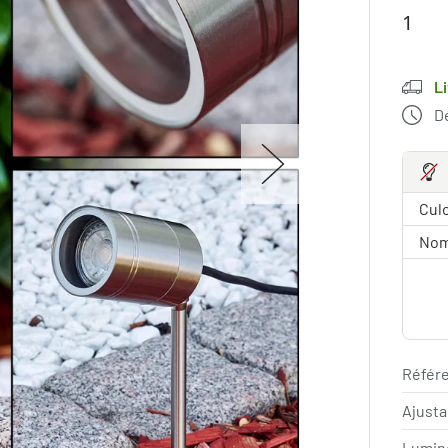
L
Dé
Culo
Nom
Référe
Ajust
Lumin