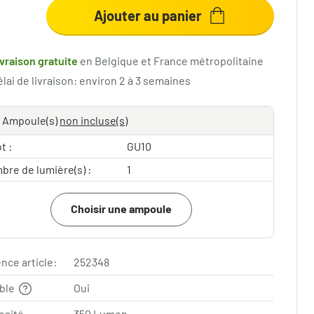
Ajouter au panier
ivraison gratuite
en Belgique et France métropolitaine
lai de livraison: environ 2 à 3 semaines
Ampoule(s)
non incluse(s)
t :
GU10
bre de lumière(s) :
1
Choisir une ampoule
nce article:
252348
able
Oui
osité
350 Lumen