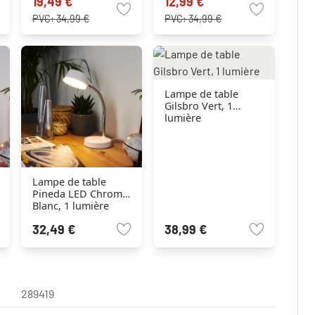
19,49 €
12,99 €
PVC:
34,99 €
PVC:
34,99 €
Lampe de table
Gilsbro Vert, 1
lumière
Lampe de table
Pineda LED Chrome,
Blanc, 1 lumière
32,49 €
38,99 €
289419