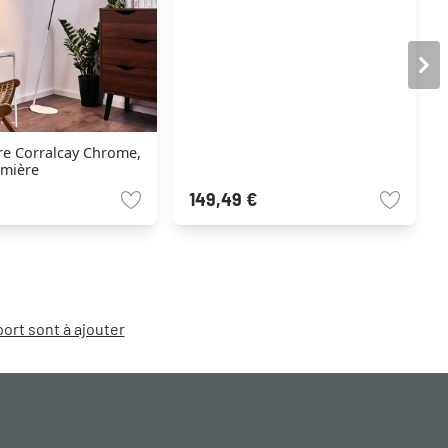
e Corralcay Chrome,
umière
149,49 €
port sont à ajouter