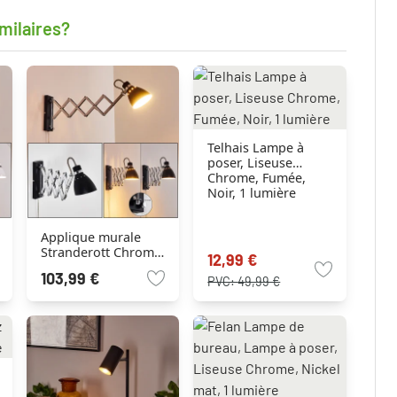
milaires?
Telhais Lampe à
poser, Liseuse
Chrome, Fumée,
Noir, 1 lumière
Applique murale
Stranderott Chrome,
12,99 €
Noir, 1 lumière
103,99 €
PVC:
49,99 €