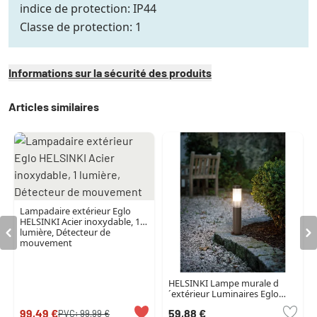
indice de protection: IP44
Classe de protection: 1
Informations sur la sécurité des produits
Articles similaires
Lampadaire extérieur Eglo
HELSINKI Acier inoxydable, 1
lumière, Détecteur de
mouvement
HELSINKI Lampe murale d
´extérieur Luminaires Eglo
Rouille, 1 lumière, Détecteur
99,49 €
59,88 €
PVC:
99,99 €
de mouvement