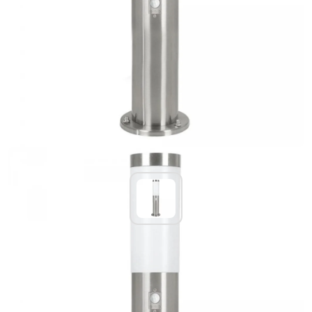
Lampadaire extérieur Eglo HELSINKI Acier
inoxydable, 1 lumière, Détecteur de