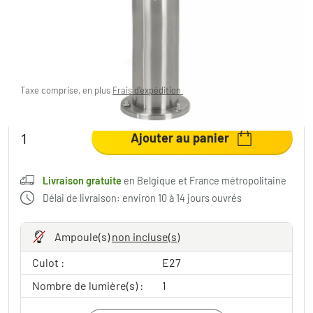
mouvement
58,26 €
-2%
Vous économisez
1,73 €
PVC:
59,99 €
Taxe comprise, en plus
Frais d'expédition
,
Livraison gratuite
en Belgique et France métropolitaine
Ajouter au panier
Livraison gratuite
en Belgique et France métropolitaine
Délai de livraison: environ 10 à 14 jours ouvrés
Ampoule(s)
non incluse(s)
Culot :
E27
Nombre de lumière(s) :
1