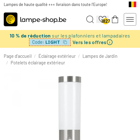
Lampes de haute qualité +++ livraison dans toute l'Europe!
1827
10 % de réduction
sur les plafonniers et lampadaires
Vers les offres
LIGHT
Code:
Page d’accueil
/
Éclairage extérieur
/
Lampes de Jardin
/
Potelets éclairage extérieur