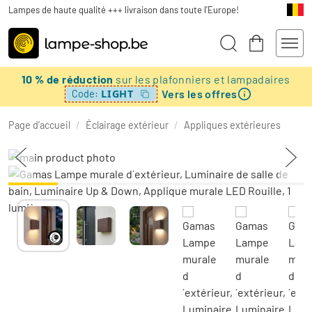
Lampes de haute qualité +++ livraison dans toute l'Europe!
10 % de réduction
sur les plafonniers et lampadaires
Vers les offres
LIGHT
Code:
Page d’accueil
/
Éclairage extérieur
/
Appliques extérieures