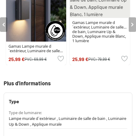
Gamas Lampe murale d
´extérieur, Luminaire de salle
de bain, Luminaire Up &
Down, Applique murale Blanc,
1 lumière
Gamas Lampe murale d
´extérieur, Luminaire de salle
de bain, Luminaire Up &
25,99 €
25,99 €
PVC:
69,99 €
PVC:
79,99 €
Down, Applique murale LED
Anthracite, 1 lumière
Plus d'informations
Type
Type de luminaire:
Lampe murale d´extérieur , Luminaire de salle de bain , Luminaire
Up & Down , Applique murale