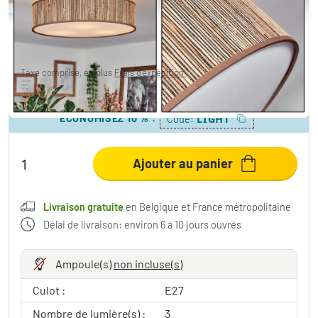
64,99 €
-35%
Vous économisez
35,00 €
PVC:
99,99 €
Taxe comprise, en plus
Frais d'expédition
,
Livraison gratuite
en Belgique et France métropolitaine
ÉCONOMISEZ 10 %
:
LIGHT
Code:
Ajouter au panier
Livraison gratuite
en Belgique et France métropolitaine
Délai de livraison: environ 6 à 10 jours ouvrés
Ampoule(s)
non incluse(s)
Culot :
E27
Nombre de lumière(s) :
3