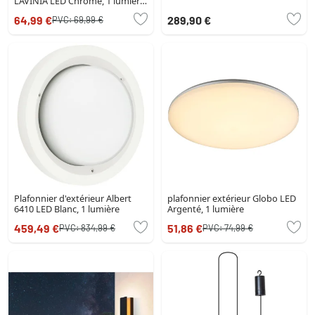
LAVINIA LED Chrome, 1 lumière,
Détecteur de mouvement
64,99 €
289,90 €
PVC:
69,99 €
Plafonnier d'extérieur Albert
plafonnier extérieur Globo LED
6410 LED Blanc, 1 lumière
Argenté, 1 lumière
459,49 €
51,86 €
PVC:
834,99 €
PVC:
74,99 €