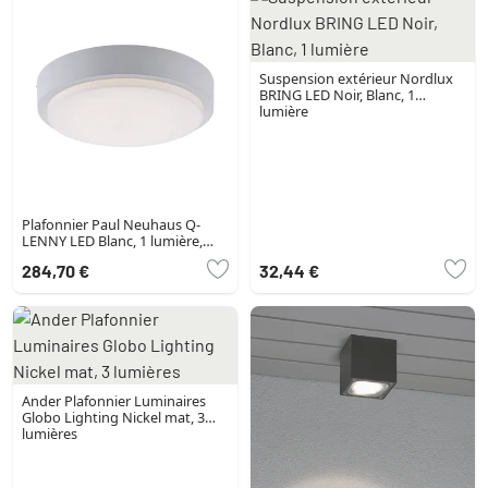
Suspension extérieur Nordlux
BRING LED Noir, Blanc, 1
lumière
Plafonnier Paul Neuhaus Q-
LENNY LED Blanc, 1 lumière,
Télécommandes, Changeur de
284,70 €
32,44 €
couleurs
Ander Plafonnier Luminaires
Globo Lighting Nickel mat, 3
lumières