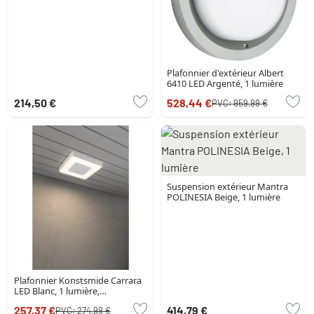
Plafonnier d'extérieur Albert
6410 LED Argenté, 1 lumière
214,50 €
528,44 €
PVC:
959,99 €
Suspension extérieur Mantra
POLINESIA Beige, 1 lumière
Plafonnier Konstsmide Carrara
LED Blanc, 1 lumière,
Télécommandes
257,37 €
414,79 €
PVC:
274,99 €