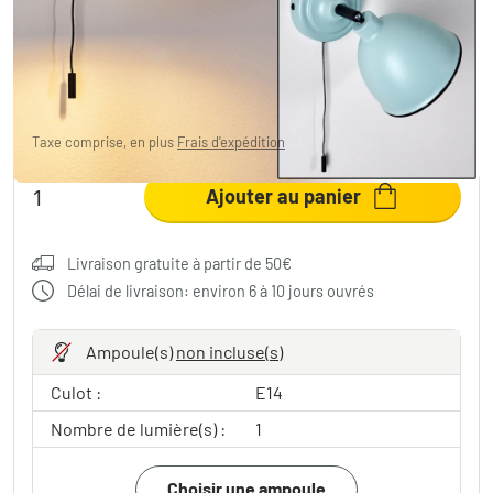
Applique murale Catharine Bleu, Noir, 1
lumière
29,99 €
Taxe comprise, en plus
Frais d'expédition
Ajouter au panier
Livraison gratuite à partir de 50€
Délai de livraison: environ 6 à 10 jours ouvrés
Ampoule(s)
non incluse(s)
Culot :
E14
Nombre de lumière(s) :
1
Choisir une ampoule