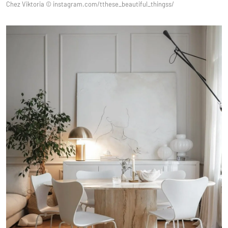
Chez Viktoria © instagram.com/tthese_beautiful_thingss/